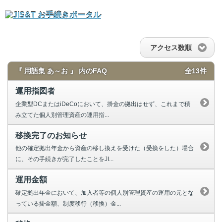
アクセス数順
『 用語集 あ～お 』 内のFAQ
全13件
運用指図者
企業型DCまたはiDeCoにおいて、掛金の拠出はせず、これまで積
み立てた個人別管理資産の運用指...
移換完了のお知らせ
他の確定拠出年金から資産の移し換えを受けた（受換をした）場合
に、その手続きが完了したことをJI...
運用金額
確定拠出年金において、加入者等の個人別管理資産の運用の元とな
っている掛金額、制度移行（移換）金...